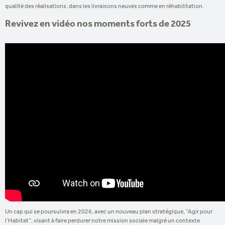
qualité des réalisations, dans les livraisons neuves comme en réhabilitation.
Revivez en vidéo nos moments forts de 2025
Un cap qui se poursuivra en 2026, avec un nouveau plan stratégique, “Agir pour
l’Habitat”, visant à faire perdurer notre mission sociale malgré un contexte