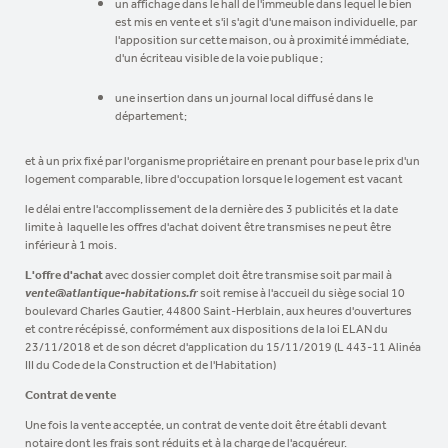
un affichage dans le hall de l'immeuble dans lequel le bien
est mis en vente et s'il s'agit d'une maison individuelle, par
l'apposition sur cette maison, ou à proximité immédiate,
d'un écriteau visible de la voie publique ;
une insertion dans un journal local diffusé dans le
département;
et à un prix fixé par l'organisme propriétaire en prenant pour base le prix d'un
logement comparable, libre d'occupation lorsque le logement est vacant
le délai entre l'accomplissement de la dernière des 3 publicités et la date
limite à laquelle les offres d'achat doivent être transmises ne peut être
inférieur à 1 mois.
L'offre d'achat
avec dossier complet doit être transmise soit par mail à
vente@atlantique-habitations.fr
soit remise à l'accueil du siège social 10
boulevard Charles Gautier, 44800 Saint-Herblain, aux heures d'ouvertures
et contre récépissé, conformément aux dispositions de la loi ELAN du
23/11/2018 et de son décret d'application du 15/11/2019 (L 443-11 Alinéa
III du Code de la Construction et de l'Habitation)
Contrat de vente
Une fois la vente acceptée, un contrat de vente doit être établi devant
notaire dont les frais sont réduits et à la charge de l'acquéreur.