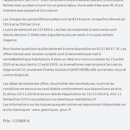
l'appartement fait 56 m². Il est composé d'une entrée avec placard, d'une cuisine
fermée mais qui peut s'ouvrir sur un grand séjour, d'une salle d'eau avec W, d'une
chambre avec placard et d'un balcon.
Les charges de copropriété annuelles sont de 853 € par an, la taxe foncière est de
785 € et la TOM de 124 €.
Le prix de vente est de 133 800 €. Les frais de notaire liés à cette vente sont
réduits (environ 2 500€) mais à ajouter au prix de vente. Il n'y a pas de frais
d'agence.
Pour toutes questions le pôle vente est à votre disposition au 02 51 80 67 78. Les
offres d'achat avec dossier complet sont à transmettre par mail à :
vente@atlantique-habitations.fr dans un délai d'un mois à compter du 13 juillet
2026 et au plus tard le 12 août 2026, ou à remettre en main propre à l'accueil du
siège social 10, boulevard Charles Gautier à SAINT HERBLAIN, sur rendez-vous et
contre récépissé.
Les délais de remise des offres, les priorités des candidatures, le prix et les
conditions de ressources sont établis conformément aux dispositions de la loi
ELAN du 23/11/2018 et de son décret d'application du 15/11/2019 (L 443-11
Alinéa III du CCH) consultations sur atlantique-habitations.fr
Les informations sur les risques auxquels ce bien est exposé sont disponibles sur
le site Géorisques : www. georisques. gouv. fr
Prix : 133800 €