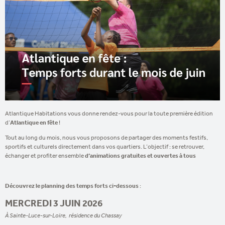
Atlantique Habitations vous donne rendez-vous pour la toute première édition
d’
Atlantique en fête
!
Tout au long du mois, nous vous proposons de partager des moments festifs,
sportifs et culturels directement dans vos quartiers. L’objectif : se retrouver,
échanger et profiter ensemble
d’animations gratuites et ouvertes à tous
Découvrez le planning des temps forts ci-dessous
:
MERCREDI 3 JUIN 2026
À Sainte-Luce-sur-Loire, résidence du Chassay