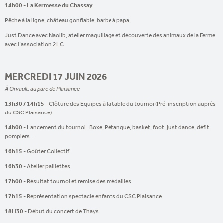
14h00 - La Kermesse du Chassay
Pêche à la ligne, château gonflable, barbe à papa,
Just Dance avec Naolib, atelier maquillage et découverte des animaux de la Ferme
avec l’association 2LC
MERCREDI 17 JUIN 2026
À Orvault, au parc de Plaisance
13h30 / 14h15
- Clôture des Equipes à la table du tournoi (Pré-inscription auprès
du CSC Plaisance)
14h00
- Lancement du tournoi : Boxe, Pétanque, basket, foot, just dance, défit
pompiers…
16h15
- Goûter Collectif
16h30
- Atelier paillettes
17h00
- Résultat tournoi et remise des médailles
17h15
- Représentation spectacle enfants du CSC Plaisance
18H30
- Début du concert de Thays