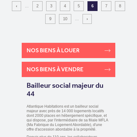
‹
…
2
3
4
5
6
7
8
9
10
…
›
NOS BIENS À LOUER
NOS BIENS À VENDRE
Bailleur social majeur du
44
Atlantique Habitations est un bailleur social
majeur avec près de 14 000 logements locatifs
dont 2000 places en hébergement spécifique, et
qui dispose, par l'intermédiaire de sa filiale MFLA
(Ma Fabrique du Logement Abordable), d'une
offre d'accession abordable à la propriété.